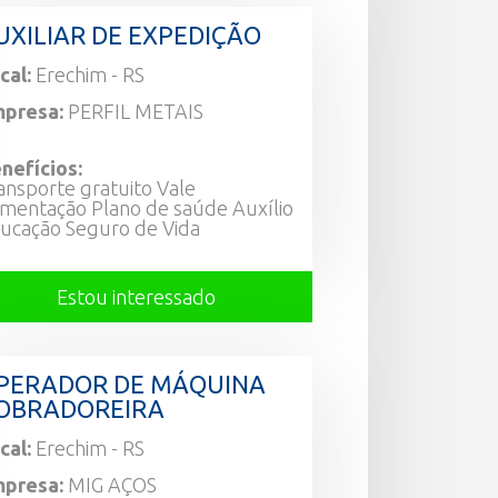
UXILIAR DE EXPEDIÇÃO
cal:
Erechim - RS
presa:
PERFIL METAIS
nefícios:
ansporte gratuito Vale
imentação Plano de saúde Auxílio
ucação Seguro de Vida
Estou interessado
PERADOR DE MÁQUINA
OBRADOREIRA
cal:
Erechim - RS
presa:
MIG AÇOS