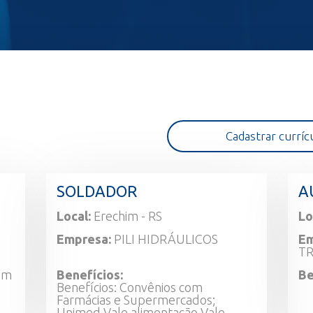
Cadastrar curríc
SOLDADOR
A
Local:
Erechim - RS
Lo
Empresa:
PILI HIDRÁULICOS
Em
TR
com
Benefícios:
Be
Benefícios: Convênios com
Farmácias e Supermercados;
Unimed Vale alimentação Vale