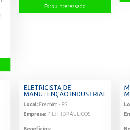
Estou interessado
e,
•
ELETRICISTA DE
M
MANUTENÇÃO INDUSTRIAL
M
Local:
Erechim - RS
Lo
Empresa:
PILI HIDRÁULICOS
Em
Benefícios:
Be