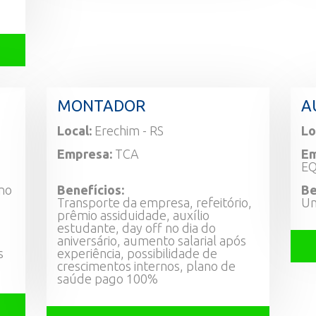
MONTADOR
A
Local:
Erechim - RS
Lo
Empresa:
TCA
Em
EQ
ano
Benefícios:
Be
Transporte da empresa, refeitório,
Un
prêmio assiduidade, auxílio
estudante, day off no dia do
aniversário, aumento salarial após
s
experiência, possibilidade de
crescimentos internos, plano de
saúde pago 100%