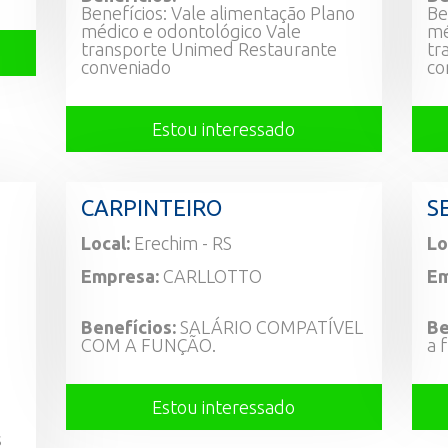
Benefícios: Vale alimentação Plano
Be
médico e odontológico Vale
mé
transporte Unimed Restaurante
tr
conveniado
co
Estou interessado
CARPINTEIRO
S
Local:
Erechim - RS
Lo
Empresa:
CARLLOTTO
Em
Benefícios:
SALÁRIO COMPATÍVEL
Be
COM A FUNÇÃO.
a 
Estou interessado
s