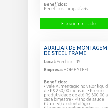
Benefícios:
Benefícios compatíveis.
Estou interessado
AUXILIAR DE MONTAGEM
DE STEEL FRAME
Local:
Erechim - RS
Empresa:
HOME STEEL
Benefícios:
• Vale Alimentação no valor líqui
de R$ 250,00 mensais. • Prêmio
produtividade de até R$ 300,00 a
cada bimestre • Plano de saúde
(Unimed) e odontológico
(Uniodonto) ambos opcionais, co