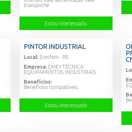
transporte
Estou interessado
PINTOR INDUSTRIAL
O
P
Local:
Erechim - RS
C
Empresa:
DHEYTÉCNICA
Lo
EQUIPAMENTOS INDUSTRIAIS
Em
Benefícios:
EQ
Benefícios compatíveis.
Be
Be
Estou interessado