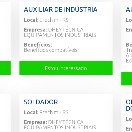
AUXILIAR DE INDÚSTRIA
A
Local:
Erechim - RS
Lo
Empresa:
DHEYTÉCNICA
Em
EQUIPAMENTOS INDUSTRIAIS
Benefícios:
Be
Benefícios compatíveis
Tr
Al
Ed
Estou interessado
SOLDADOR
O
D
Local:
Erechim - RS
Lo
Empresa:
DHEYTÉCNICA
EQUIPAMENTOS INDUSTRIAIS
Em