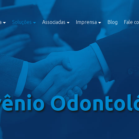
a
Soluções
Associadas
Imprensa
Blog
Fale c
ênio Odontol