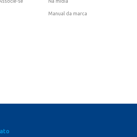
Associe-se
Na mídia
Manual da marca
ato