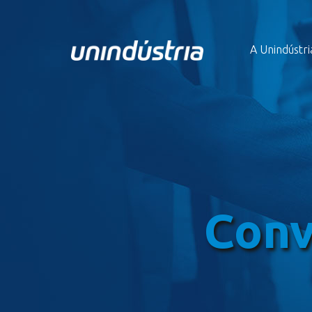
A Unindústri
Conv