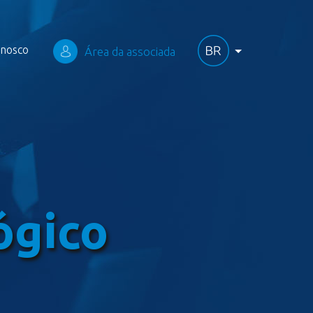
onosco
Área da associada
ógico