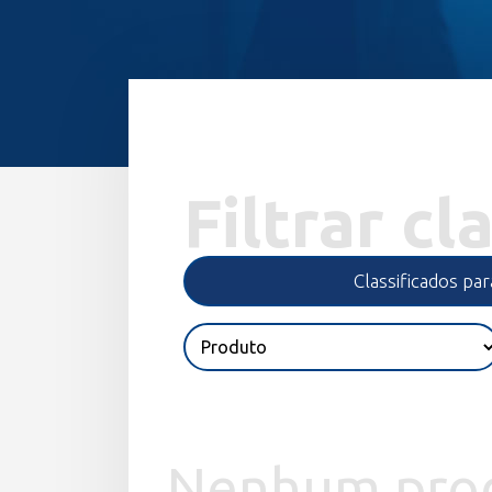
Filtrar cl
Classificados pa
Nenhum prod