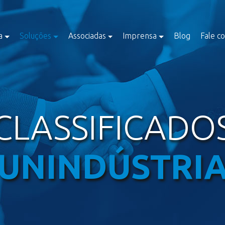
a
Soluções
Associadas
Imprensa
Blog
Fale c
CLASSIFICADO
UNINDÚSTRI