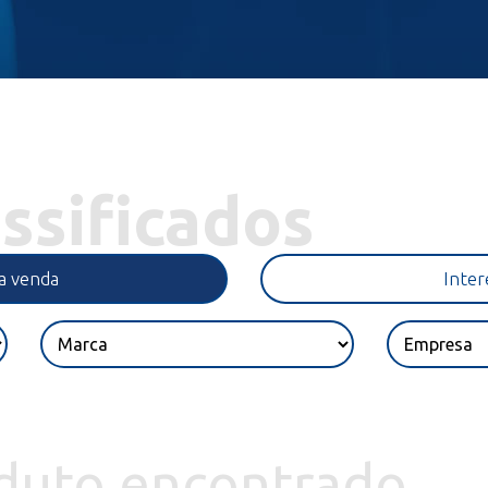
assificados
ra venda
Inter
uto encontrado