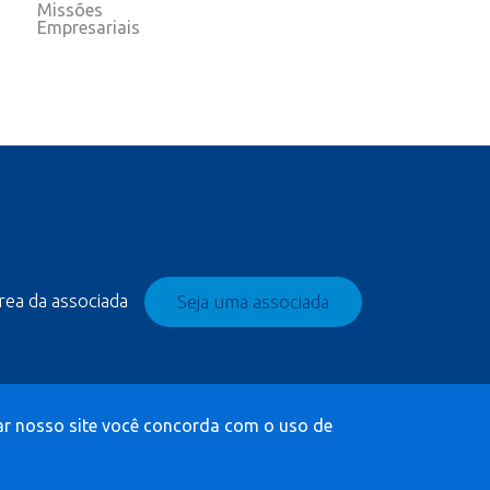
Missões
Empresariais
rea da associada
Seja uma associada
izar nosso site você concorda com o uso de