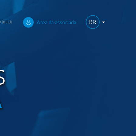
onosco
Área da associada
S
A