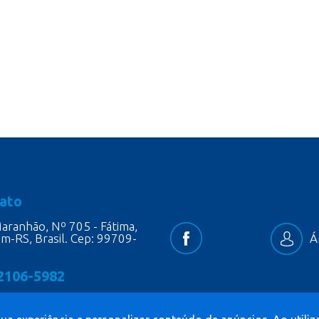
ato
aranhão, Nº 705 - Fátima,
im-RS, Brasil. Cep: 99709-
Á
 2106-5982