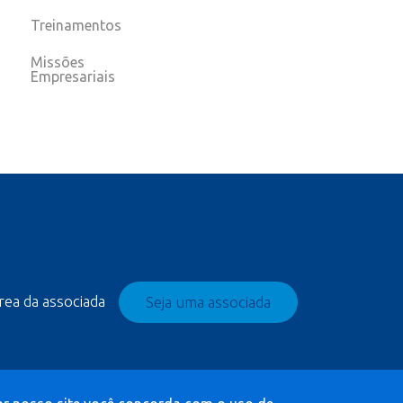
Treinamentos
Missões
Empresariais
rea da associada
Seja uma associada