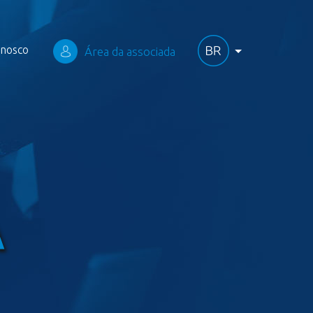
onosco
Área da associada
A