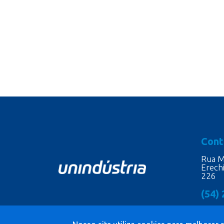
Cont
Rua M
Erech
226
(54)