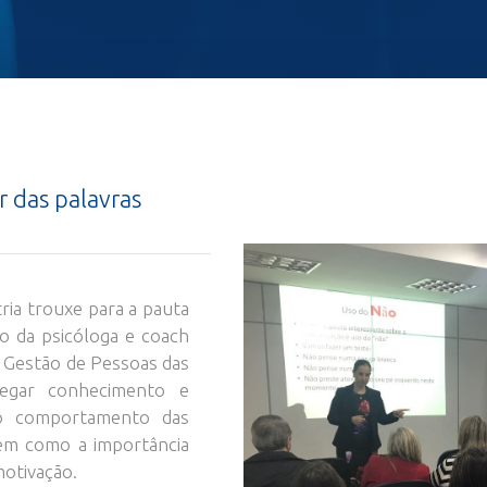
r das palavras
ria trouxe para a pauta
o da psicóloga e coach
 a Gestão de Pessoas das
regar conhecimento e
o comportamento das
em como a importância
motivação.