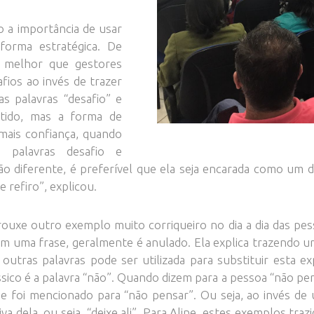
o a importância de usar
 forma estratégica. De
 melhor que gestores
fios ao invés de trazer
as palavras “desafio” e
tido, mas a forma de
 mais confiança, quando
s palavras desafio e
ão diferente, é preferível que ela seja encarada como um 
 refiro”, explicou.
ouxe outro exemplo muito corriqueiro no dia a dia das pes
m uma frase, geralmente é anulado. Ela explica trazendo um 
 outras palavras pode ser utilizada para substituir esta 
sico é a palavra “não”. Quando dizem para a pessoa “não pe
 foi mencionado para “não pensar”. Ou seja, ao invés de 
va dela, ou seja, “deixe ali”. Para Aline, estes exemplos tr