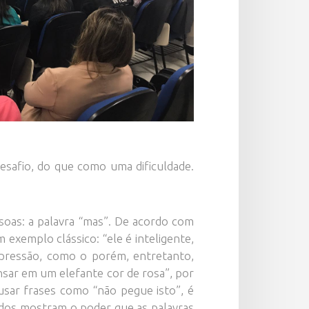
desafio, do que como uma dificuldade.
soas: a palavra “mas”. De acordo com
exemplo clássico: “ele é inteligente,
expressão, como o porém, entretanto,
nsar em um elefante cor de rosa”, por
usar frases como “não pegue isto”, é
azidos mostram o poder que as palavras