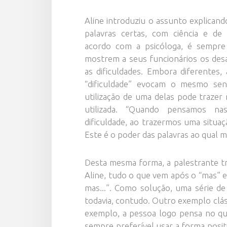
Aline introduziu o assunto explicand
palavras certas, com ciência e de
acordo com a psicóloga, é sempre
mostrem a seus funcionários os desa
as dificuldades. Embora diferentes, 
“dificuldade” evocam o mesmo sen
utilização de uma delas pode trazer
utilizada. “Quando pensamos na
dificuldade, ao trazermos uma situaç
Este é o poder das palavras ao qual me
Desta mesma forma, a palestrante tr
Aline, tudo o que vem após o “mas” e
mas...”. Como solução, uma série de
todavia, contudo. Outro exemplo clás
exemplo, a pessoa logo pensa no que
sempre preferível usar a forma positi