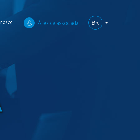
onosco
Área da associada
A